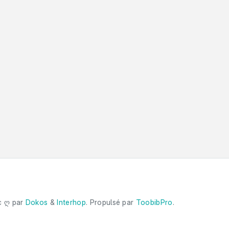
c ღ par
Dokos
&
Interhop
. Propulsé par
ToobibPro
.