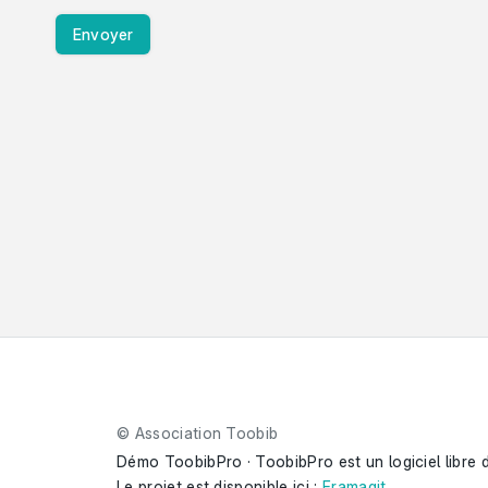
Envoyer
© Association Toobib
Démo ToobibPro · ToobibPro est un logiciel libre d
Le projet est disponible ici : 
Framagit